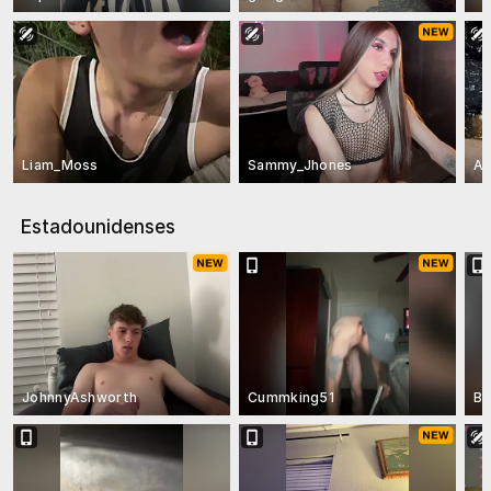
Liam_Moss
Sammy_Jhones
Al
Estadounidenses
JohnnyAshworth
Cummking51
Bo