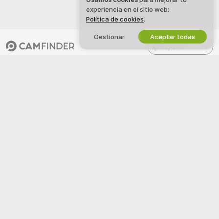
experiencia en el sitio web:
Política de cookies
.
Gestionar
Aceptar todas
Español
LEGAL Y SEGURIDAD
TRABAJA CON NOSOTROS
Política de Privacidad
Regístrate como modelo
Términos de Uso
Registro de estudio
Política DMCA
Programa de Afiliados de
Webcam
Política de Cookies
Guía de control parental
Ayuda anti esclavismo
AYUDA
&
SOPORTE