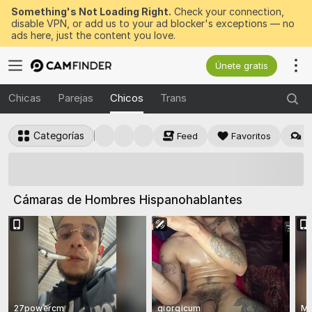
Something's Not Loading Right.
Check your connection,
disable VPN, or add us to your ad blocker's exceptions — no
ads here, just the content you love.
Únete gratis
Chicas
Parejas
Chicos
Trans
Categorías
Feed
Favoritos
M
Gana
50 tokens GRATIS
ahora
Cámaras de Hombres Hispanohablantes
27powercm
giorgicum
M