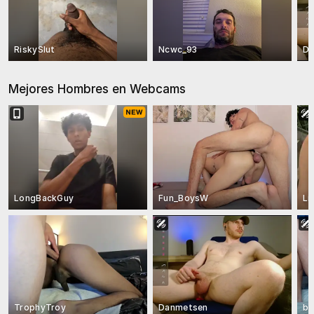
RiskySlut
Ncwc_93
Da
Mejores Hombres en Webcams
LongBackGuy
Fun_BoysW
Li
TrophyTroy
Danmetsen
bi