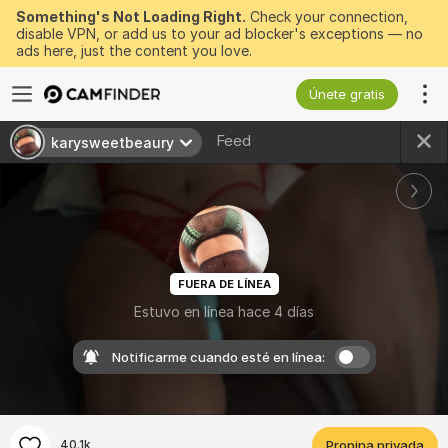
Something's Not Loading Right.
Check your connection,
disable VPN, or add us to your ad blocker's exceptions — no
ads here, just the content you love.
Únete gratis
Feed
karysweetbeaury
FUERA DE LÍNEA
Estuvo en línea hace 4 días
Notificarme cuando esté en línea:
40.1k
Propina privada